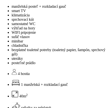
manželská posteľ + rozkladací gauč
smart TV
klimatizácia
sprchovací kút
samostatné WC
výhľad na hory
WIFI pripojenie
sušič vlasov
minibar
chladnička
bezplatné toaletné potreby (toaletný papier, šampón, sprchový
gél)
uteráky
posteľné prádlo
4 hostia
1 manželská + rozkladací gauč
2
40m
raňajky za príplatok