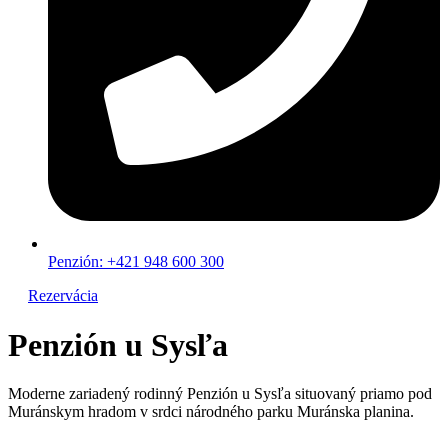
Penzión: +421 948 600 300
Rezervácia
Penzión u Sysľa
S
Moderne zariadený rodinný Penzión u Sysľa situovaný priamo pod
z
Muránskym hradom v srdci národného parku Muránska planina.