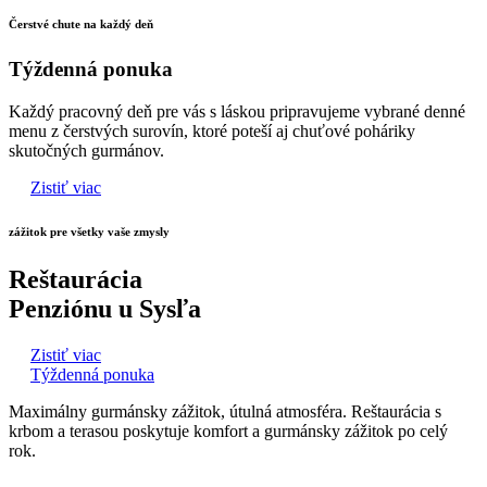
Čerstvé chute na každý deň
Týždenná ponuka
Každý pracovný deň pre vás s láskou pripravujeme vybrané denné
menu z čerstvých surovín, ktoré poteší aj chuťové poháriky
skutočných gurmánov.
Zistiť viac
zážitok pre všetky vaše zmysly
Reštaurácia
Penziónu u Sysľa
Zistiť viac
Týždenná ponuka
Maximálny gurmánsky zážitok, útulná atmosféra. Reštaurácia s
krbom a terasou poskytuje komfort a gurmánsky zážitok po celý
rok.