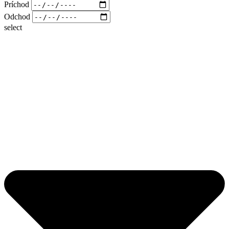
Príchod
Odchod
select